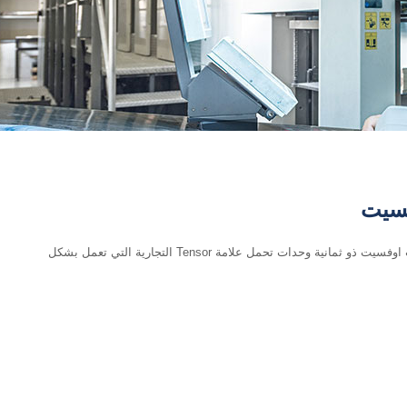
فسيت
توجد في مطبعتنا عدد 3 من مكائن ويب اوفسيت ذو ثمانية وحدات تحمل علامة Tensor التجارية التي تعمل بشكل