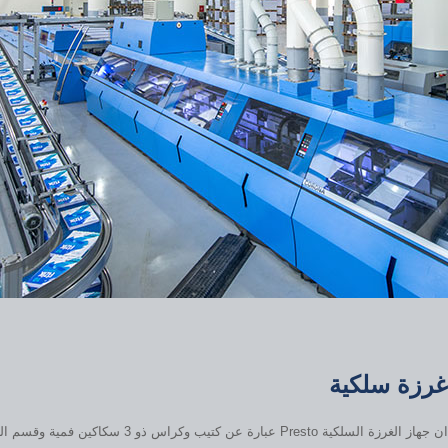
غرزة سلكية
ان جهاز الغرزة السلكية Presto عبارة عن كتيب وكراس ذو 3 سكاكين فمية وقسم الغطاء وقسم الاذرع ذو 6 محطات […]