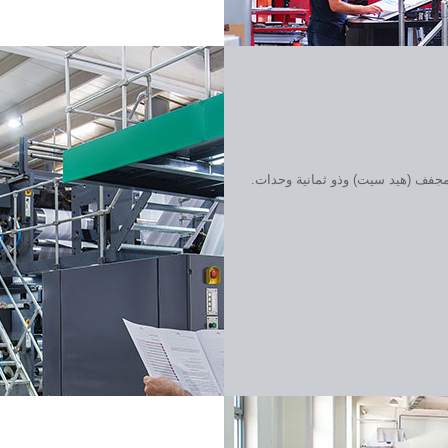
 عدد 1 من مكائن طبع ويب اوفسيت Man Roland Uniset 75 ذو المجفف (هيد سيت) وذو ثمانية وحدات.